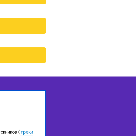
скников (
треки