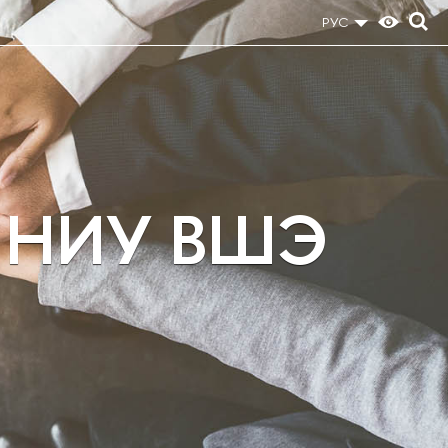
РУС
а НИУ ВШЭ