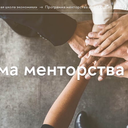
ая школа экономики»
Программа менторства в НИУ ВШЭ
ма менторств