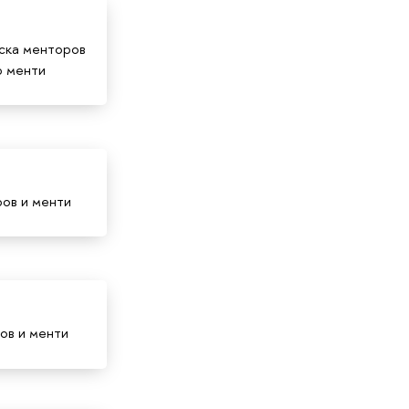
иска менторов
р менти
ров и менти
ов и менти