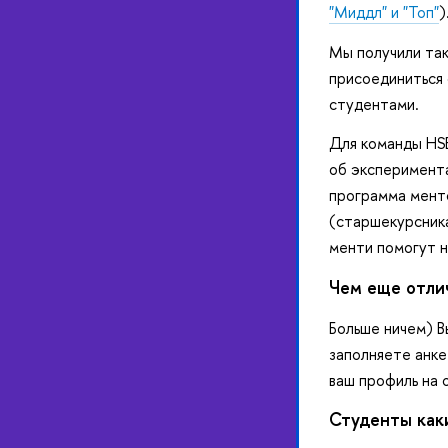
"Миддл" и "Топ"
)
Мы получили так
присоединиться 
студентами.
Для команды HSE
об эксперимента
программа менто
(старшекурсника
менти помогут н
Чем еще отли
Больше ничем) В
заполняете анке
ваш профиль на 
Студенты как