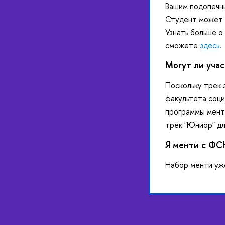
Вашим подопечны
Студент может о
Узнать больше о
сможете
здесь
.
Могут ли учас
Поскольку трек 
факультета соци
программы мент
трек "Юниор" дл
Я менти с ФСН
Набор менти уж