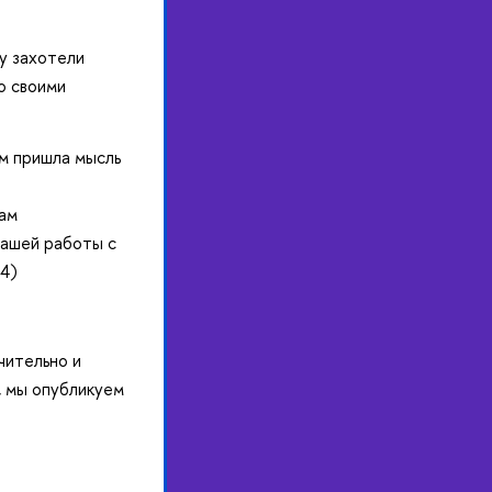
ту захотели
о своими
м пришла мысль
ам
вашей работы с
4)
чительно и
, мы опубликуем