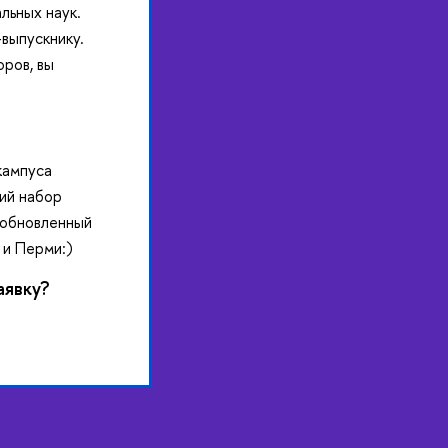
льных наук.
выпускнику.
ров, вы
кампуса
ий набор
 обновленный
 и Перми:)
аявку?